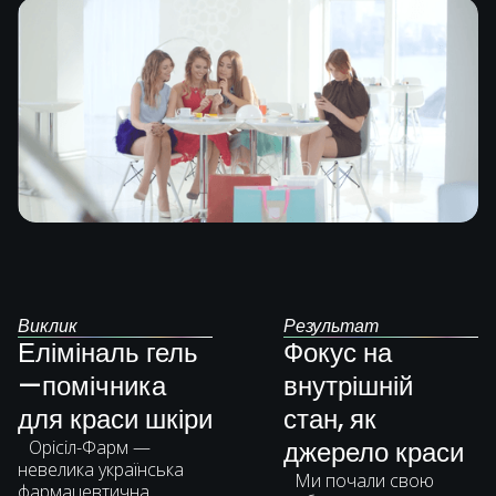
Виклик
Результат
Еліміналь гель
Фокус на
—помічника
внутрішній
для краси шкіри
стан, як
джерело краси
Орісіл-Фарм —
невелика українська
Ми почали свою
фармацевтична