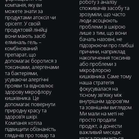
роботу з аналізу
компанія, яку ви
споживачів засобу та
можете знати за
зрозуміли, що часто
продуктами атоксіл чи
люди асоціюють
орісепт. У своїй
проблеми зі шкірою
продуктовій лінійці
лише з тим, що вони
вони мають засіб
бачать назовні, не
еліміналь гель –
підозрюючи про глибші
комбінований
причини, наприклад
препарат, що
накопичення токсинів
допомагає боротися з
або проблеми з
токсинами, алергенами
мікрофлорою
та бактеріями,
кишківника. Саме тому
усуваючи алергічні
наша стратегія
прояви та відновлює
фокусувалася на
здорову мікрофлору
тісному зв'язку між
кишківника. Це
внутрішнім здоров'ям
допомагає повернути
та зовнішнім виглядом.
природну красу та
Ми мали на меті не
здоровʼя шкірі.
просто продати
Компанія хотіла
продукт, а донести
підвищити обізнаність
важливий меседж:
глядачів про товар та
краса починається