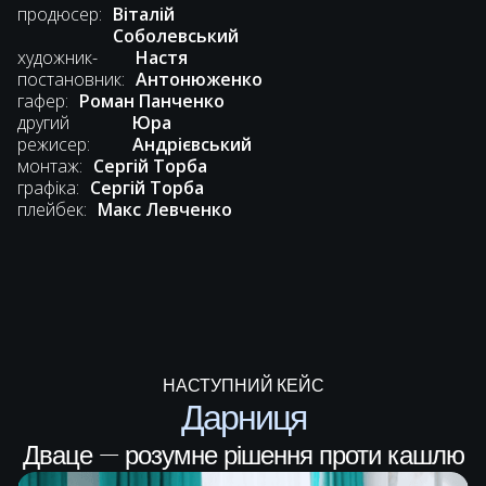
продюсер:
Віталій
Соболевський
художник-
Настя
постановник:
Антонюженко
гафер:
Роман Панченко
другий
Юра
режисер:
Андрієвський
монтаж:
Сергій Торба
графіка:
Сергій Торба
плейбек:
Макс Левченко
НАСТУПНИЙ КЕЙС
Дарниця
Дваце — розумне рішення проти кашлю