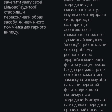
зачепити увагу своєї
зсередини. Для
цільової аудиторії,
підсилення ефекту,
створивши
візуально ми підібрали
переконливий образ
чисті, природні
засобу, як незмінного
кольори, що
помічника для гарного
асоціюються з
вигляду.
гармонією і свіжістю. І
тут ми знайшли дієву
“кнопку”, щоб показати
чітко проблему —
розповісти про
здоровʼя шкіри через
фільтри у соцмережах.
Глядач розуміє, що не
потрібно намагатися
замаскувати шкіру або
накласти черговий
фільтр, адже шкіра
підтримується
зсередини. В результаті
нам вдалось передати
правильний посил та