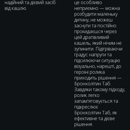
надійний та дієвий засіб
це особливо
від кашлю.
неприємно — можна
розбудити маленьку
дитину, не можеш
заснути та постійно
прокидаєшся через
цей дратівливий
кашель, який нічим не
зупинити. Підігріваючи
градус напруги та
підсилюючи ситуацію
візуально, нарешті, до
героїні ролика
приходить рішення —
Бронхолітин Таб.
Завдяки такому підходу,
ролик легко
запам'ятовується та
підкреслює
Бронхолітин Таб, як
ефективне та дієве
рішення.