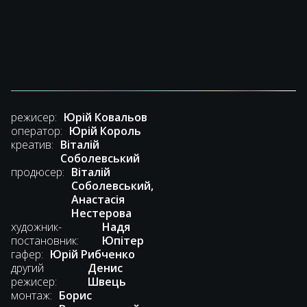
режисер:
Юрій Ковальов
оператор:
Юрій Король
креатив:
Віталій
Соболевський
продюсер:
Віталій
Соболевський,
Анастасія
Нестерова
художник-
Надя
постановник:
Юпітер
гафер:
Юрій Рибченко
другий
Денис
режисер:
Швець
монтаж:
Борис