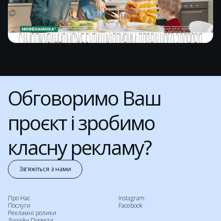
Обговоримо Ваш
проєкт і зробимо
класну рекламу?
Зв'яжіться з нами
Contact us
Про Нас
Instagram
Послуги
Facebook
Рекламні ролики
Дизайн Проєкти