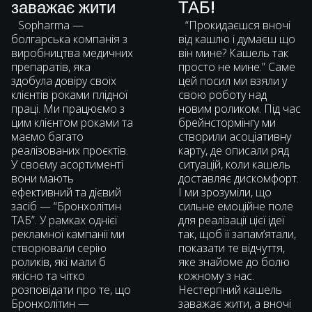
заважає жити
ТАБ!
Sopharma —
“Прокидаєшся вночі
болгарська компанія з
від кашлю і думаєш що
виробництва медичних
він мине? Кашель так
препаратів, яка
просто не мине.” Саме
здобула довіру своїх
цей посил ми взяли у
клієнтів роками плідної
свою роботу над
праці. Ми працюємо з
новим роликом. Під час
цим клієнтом роками та
брейнстормінгу ми
маємо багато
створили асоціативну
реалізованих проєктів.
карту, де описали ряд
У своєму асортименті
ситуацій, коли кашель
вони мають
доставляє дискомфорт.
ефективний та дієвий
І ми зрозуміли, що
засіб — “Бронхолітин
сильне емоційне поле
ТАБ”. У рамках однієї
для реалізації цієї ідеї
рекламної кампанії ми
так, щоб її запам’ятали,
створювали серію
показати те відчуття,
роликів, які мали б
яке знайоме до болю
якісно та чітко
кожному з нас.
розповідати про те, що
Нестерпний кашель
Бронхолітин —
заважає жити, а вночі