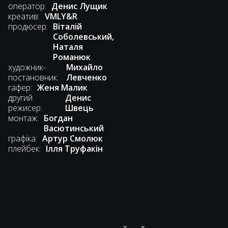
оператор:
Денис Лущик
креатив:
VMLY&R
продюсер:
Віталій
Соболевський,
Наталя
Романюк
художник-
Михайло
постановник:
Левченко
гафер:
Женя Малик
другий
Денис
режисер:
Швець
монтаж:
Богдан
Васютинський
графіка:
Артур Смолюк
плейбек:
Ілля Труфакін