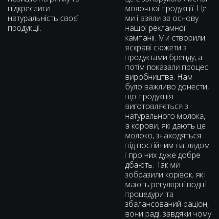
підкреслити
молочної продукції. Це
натуральність своєї
ми і взяли за основу
продукції.
нашої рекламної
кампанії. Ми створили
яскраві сюжети з
продуктами бренду, а
потім показали процес
виробництва. Нам
було важливо донести,
що продукція
виготовляється з
натурального молока,
а корови, які дають це
молоко, знаходяться
під постійним наглядом
і про них дуже добре
дбають. Так ми
зобразили корівок, які
мають регулярні водні
процедури та
збалансований раціон,
вони раді, завдяки чому