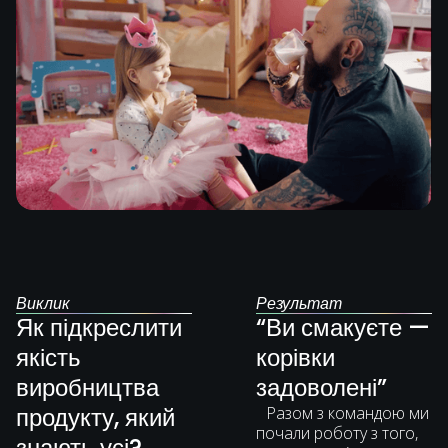
Виклик
Результат
Як підкреслити
“Ви смакуєте —
якість
корівки
виробництва
задоволені”
продукту, який
Разом з командою ми
почали роботу з того,
знають усі?