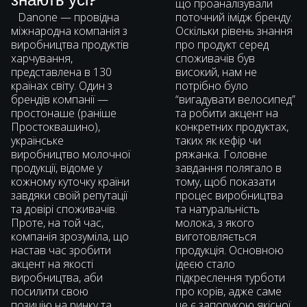
що проаналізували
Danone — провідна
поточний імідж бренду.
міжнародна компанія з
Оскільки рівень знання
виробництва продуктів
про продукт серед
харчування,
споживачів був
представлена в 130
високий, нам не
країнах світу. Один з
потрібно було
брендів компанії —
“вигадувати велосипед”
простонаше (раніше
та робити акцент на
Простоквашино),
конкретних продуктах,
українське
таких як кефір чи
виробництво молочної
ряжанка. Головне
продукції, відоме у
завдання полягало в
кожному куточку країни
тому, щоб показати
завдяки своїй репутації
процес виробництва
та довірі споживачів.
та натуральність
Проте, на той час,
молока, з якого
компанія зрозуміла, що
виготовляється
настав час зробити
продукція. Основною
акцент на якості
ідеєю стало
виробництва, аби
підкреслення турботи
посилити свою
про корів, адже саме
позицію на ринку та
це є запорукою якісної