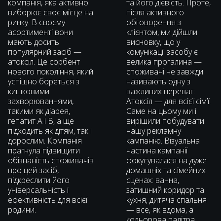
компанія, яка активно
та його дієвість. Проте,
виборює своє місце на
після активного
ринку. В своєму
обговорення з
асортименті вони
клієнтом, ми дійшли
мають досить
висновку, що у
популярний засіб —
комунікації засобу є
атоксіл. Це сорбент
велика прогалина —
нового покоління, який
споживачі не завжди
успішно бореться з
називають одну з
кишковими
важливих переваг:
захворюваннями,
Атоксіл — для всієї сімʼї.
такими як діарея,
Саме на цьому ми і
гепатит А і В, а ще
вирішили побудувати
підходить як дітям, так і
нашу рекламну
дорослим. Компанія
кампанію. Візуальна
прагнула підвищити
частина кампанії
обізнаність споживачів
фокусувалася на дуже
про цей засіб,
домашніх та сімейних
підкреслити його
сценах: ванна,
універсальність і
затишний коридор та
ефективність для всієї
кухня, дитяча спальня
родини.
— все, як вдома, а
кольорова палітра