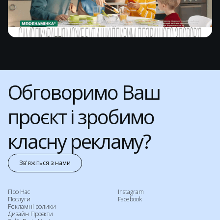
Обговоримо Ваш
проєкт і зробимо
класну рекламу?
Зв'яжіться з нами
Contact us
Про Нас
Instagram
Послуги
Facebook
Рекламні ролики
Дизайн Проєкти