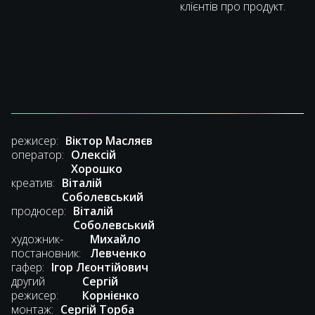
клієнтів про продукт.
режисер:
Віктор Масляєв
оператор:
Олексій
Хорошко
креатив:
Віталій
Соболевський
продюсер:
Віталій
Соболевський
художник-
Михайло
постановник:
Левченко
гафер:
Ігор Лєонтійович
другий
Сергій
режисер:
Корнієнко
монтаж:
Сергій Торба