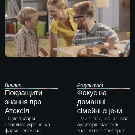
Виклик
Результат
Покращити
Фокус на
знання про
домашні
Атоксіл
сімейні сцени
Орісіл-Фарм —
Ми знали, що цільова
невелика українська
аудиторія має сильні
фармацевтична
знання про препарат