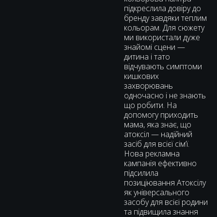
підкреслила довіру до
бренду завдяки теплим
кольорам. Для сюжету
ми використали дуже
знайомі сцени —
дитина і тато
відчувають симптоми
кишкових
захворювань
одночасно і не знають
що робити. На
допомогу приходить
мама, яка знає, що
атоксіл — надійний
засіб для всієї сімʼї.
Нова рекламна
кампанія ефективно
підсилила
позиціювання Атоксілу
як універсального
засобу для всієї родини
та підвищила знання