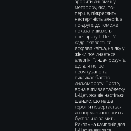
зробити динамічну
метафору, яка, по-
перше, підкреслить
нестерпність алергії, а
по-друге, допоможе
показати дієвість
препарату L-Цет. У
кадрі зʼявляється
яскрава квітка, на яку у
жінки починається
алергія. Глядач розуміє,
що для неї це
неочікувано та
викликає багато
дискомфорту. Проте,
вона випиває таблетку
L-Цет, яка діє настільки
швидко, що наша
героїня повертається
до нормального життя
буквально за мить.
Рекламна кампанія для
L-Цет виявилася