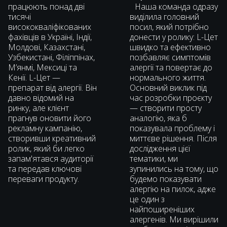
працюють понад дві
Наша команда одразу
тисячі
виділила головний
висококваліфікованих
посил, який потрібно
фахівців в Україні, Індії,
донести у ролику: L-Цет
Молдові, Казахстані,
швидко та ефективно
Узбекистані, Філіппінах,
позбавляє симптомів
М’янмі, Мексиці та
алергії та повертає до
Кенії. L-Цет —
нормального життя.
препарат від алергії. Він
Основний виклик під
давно відомий на
час розробки проєкту
ринку, але клієнт
— створити просту
прагнув оновити його
аналогію, яка б
рекламну кампанію,
показувала проблему і
створивши креативний
миттєве рішення. Після
ролик, який би легко
дослідження цієї
запам'ятався аудиторії
тематики, ми
та передав ключові
зупинились на тому, що
переваги продукту.
будемо показувати
алергію на пилок, адже
це один з
найпоширеніших
алергенів. Ми вирішили