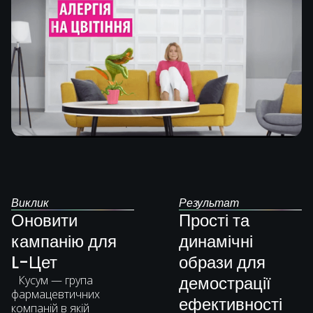
Виклик
Результат
Оновити
Прості та
кампанію для
динамічні
L-Цет
образи для
демострації
Кусум — група
фармацевтичних
ефективності
компаній в якій