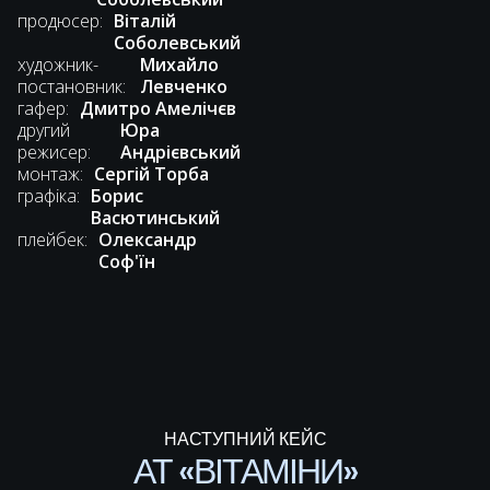
продюсер:
Віталій
Соболевський
художник-
Михайло
постановник:
Левченко
гафер:
Дмитро Амелічєв
другий
Юра
режисер:
Андрієвський
монтаж:
Сергій Торба
графіка:
Борис
Васютинський
плейбек:
Олександр
Соф'їн
НАСТУПНИЙ КЕЙС
АТ «ВІТАМІНИ»