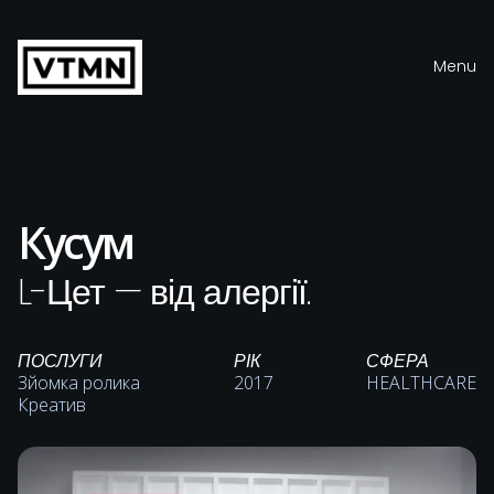
Menu
Close
Кусум
L-Цет — від алергії.
ПОСЛУГИ
РІК
СФЕРА
Зйомка ролика
2017
HEALTHCARE
Креатив