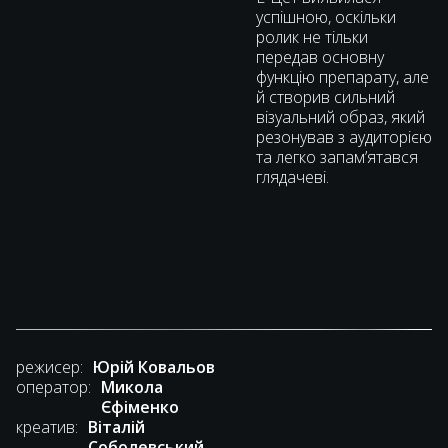
успішною, оскільки
ролик не тільки
передав основну
функцію препарату, але
й створив сильний
візуальний образ, який
резонував з аудиторією
та легко запамʼятався
глядачеві.
режисер:
Юрій Ковальов
оператор:
Микола
Єфіменко
креатив:
Віталій
Соболевський